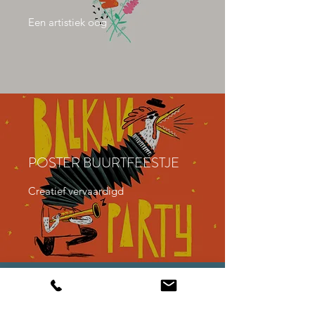
Een artistiek oog
POSTER BUURTFEESTJE
Creatief vervaardigd
©2020 door Kelly Hortense van Loon.